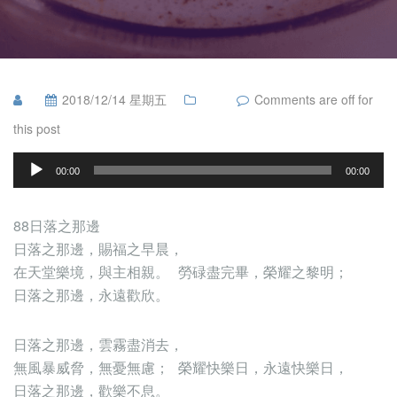
2018/12/14 星期五
Comments are off for
this post
音
00:00
00:00
频
播
88日落之那邊
放
日落之那邊，賜福之早晨，
器
在天堂樂境，與主相親。 勞碌盡完畢，榮耀之黎明；
日落之那邊，永遠歡欣。
日落之那邊，雲霧盡消去，
無風暴威脅，無憂無慮； 榮耀快樂日，永遠快樂日，
日落之那邊，歡樂不息。